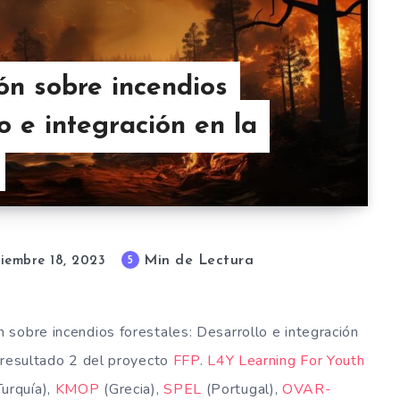
n sobre incendios
lo e integración en la
Min de Lectura
5
iembre 18, 2023
sobre incendios forestales: Desarrollo e integración
 resultado 2 del proyecto
FFP
.
L4Y Learning For Youth
urquía),
KMOP
(Grecia),
SPEL
(Portugal),
OVAR-